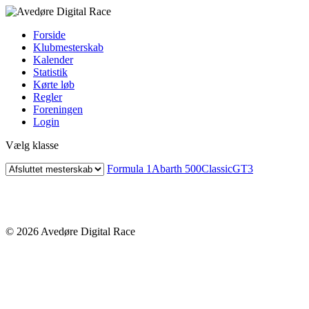
Forside
Klubmesterskab
Kalender
Statistik
Kørte løb
Regler
Foreningen
Login
Vælg klasse
Formula 1
Abarth 500
Classic
GT3
© 2026 Avedøre Digital Race