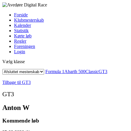
Forside
Klubmesterskab
Kalender
Statistik
Kørte løb
Regler
Foreningen
Login
Vælg klasse
Formula 1
Abarth 500
Classic
GT3
Tilbage til GT3
GT3
Anton W
Kommende løb