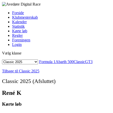
Forside
Klubmesterskab
Kalender
Statistik
Kørte løb
Regler
Foreningen
Login
Vælg klasse
Formula 1
Abarth 500
Classic
GT3
Tilbage til Classic 2025
Classic 2025 (Afsluttet)
René K
Kørte løb