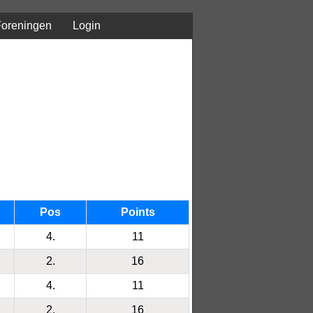
Foreningen
Login
Pos
Points
4.
11
2.
16
4.
11
2.
16