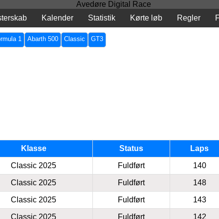
terskab
Kalender
Statistik
Kørte løb
Regler
rmula 1
Abarth 500
Classic
GT3
Klasse
Status
Laps
Classic 2025
Fuldført
140
Classic 2025
Fuldført
148
Classic 2025
Fuldført
143
Classic 2025
Fuldført
142